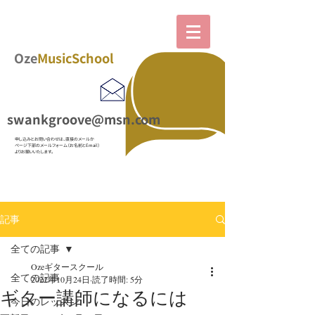
Oze
MusicSchool
swankgroove@msn.com
​申し込みとお問い合わせは、直接のメールか
ページ下部の
メールフォーム（お名前とEmail）
よりお願いいたします。
記事
全ての記事
Ozeギタースクール
全ての記事
2022年10月24日
読了時間: 5分
ギター講師になるには
今日のレッスン