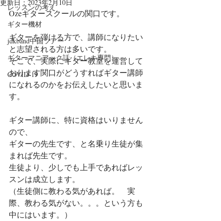
更新日：
2023年2月10日
レッスンの考え
Ozeギタースクールの関口です。
ギター機材
ギターを弾ける方で、講師になりたい
jdkband中国ツアー
と志望される方は多いです。
ギターマニアック話（エレキ専門）
そこで、実際にギター教室を運営して
おります関口がどうすればギター講師
COVID-19
になれるのかをお伝えしたいと思いま
す。
ギター講師に、特に資格はいりません
ので、
ギターの先生です、と名乗り生徒が集
まれば先生です。
生徒より、少しでも上手であればレッ
スンは成立します。
（生徒側に教わる気があれば。　実
際、教わる気がない。。。という方も
中にはいます。）