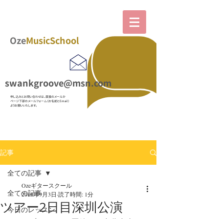
Oze
MusicSchool
swankgroove@msn.com
​申し込みとお問い合わせは、直接のメールか
ページ下部の
メールフォーム（お名前とEmail）
よりお願いいたします。
記事
全ての記事
Ozeギタースクール
全ての記事
2019年9月3日
読了時間: 1分
ツアー2日目深圳公演
今日のレッスン