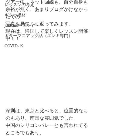
ツアー中、ネット回線も、自分自身も
レッスンの考え
余裕が無く、あまりブログかけなかっ
ギター機材
たでの
写真を見てふり返ってみます。
jdkband中国ツアー
現在は、帰国して楽しくレッスン開催
ギターマニアック話（エレキ専門）
中！！
COVID-19
深圳は、東京と比べると、位置的なも
のもあり、南国な雰囲気でした。
中国のシリコンバレーとも言われてる
ところでもあり、