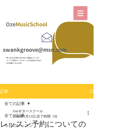
Oze
MusicSchool
swankgroove@msn.com
​申し込みとお問い合わせは、直接のメールか
ページ下部の
メールフォーム（お名前とEmail）
よりお願いいたします。
記事
全ての記事
Ozeギタースクール
全ての記事
2020年1月23日
読了時間: 3分
レッスン予約についての
今日のレッスン