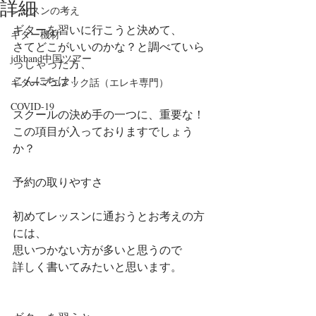
詳細
レッスンの考え
ギターを習いに行こうと決めて、
ギター機材
さてどこがいいのかな？と調べていら
jdkband中国ツアー
っしゃった方、
こんにちは！
ギターマニアック話（エレキ専門）
COVID-19
スクールの決め手の一つに、重要な！
この項目が入っておりますでしょう
か？
予約の取りやすさ
初めてレッスンに通おうとお考えの方
には、
思いつかない方が多いと思うので
詳しく書いてみたいと思います。