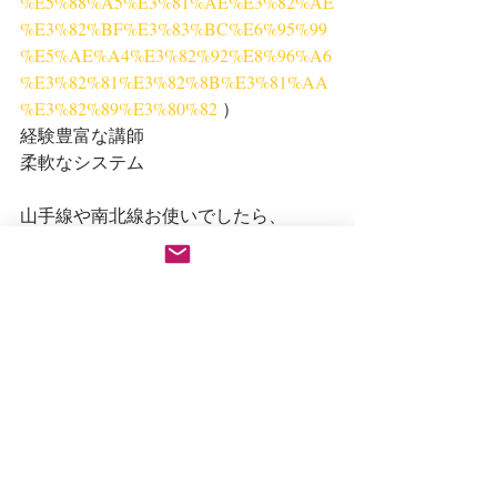
%E5%88%A5%E3%81%AE%E3%82%AE
%E3%82%BF%E3%83%BC%E6%95%99
%E5%AE%A4%E3%82%92%E8%96%A6
%E3%82%81%E3%82%8B%E3%81%AA
%E3%82%89%E3%80%82
 ）
経験豊富な講師
柔軟なシステム
山手線や南北線お使いでしたら、
Ozeギタースクールを
ご検討くださいませ。
レッスンの考え