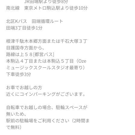
JR田端駅より徒歩8分​
南北線 東京メトロ駒込駅より徒歩10分​
北区Kバス 田端循環ルート
田端3丁目徒歩1分​
根津千駄木本郷方面または千石大塚３丁
目護国寺方面から、
路線は上５８[都営バス]
本駒込４丁目または本駒込５丁目（Oze
ミュージックスクールスタジオ最寄り）
​下車徒歩3分
お車でお越しの方
近くにコインパーキングがございます。
自転車でお越しの場合、駐輪スペースが
無いため、
​駅前の駐輪場をご利用ください（2時間ま
で無料）