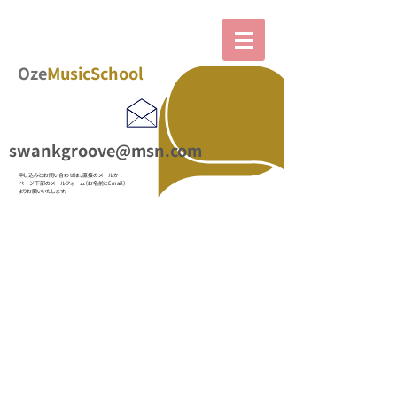
Oze
MusicSchool
swankgroove@msn.com
​申し込みとお問い合わせは、直接のメールか
ページ下部の
メールフォーム（お名前とEmail）
よりお願いいたします。